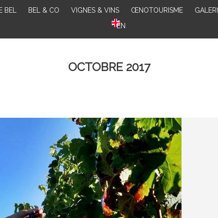
E BEL
BEL & CO
VIGNES & VINS
ŒNOTOURISME
GALERI
EN
OCTOBRE 2017