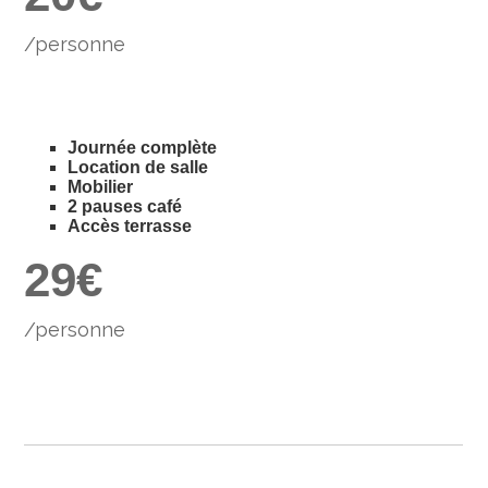
4
/personne
5
6
Journée complète
0
7
Location de salle
Mobilier
2 pauses café
1
8
Accès terrasse
2
9
€
/personne