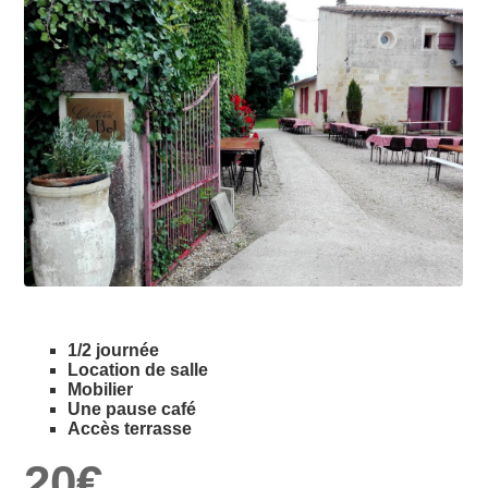
0
1
1/2 journée
0
2
Location de salle
Mobilier
Une pause café
1
3
Accès terrasse
2
0
€